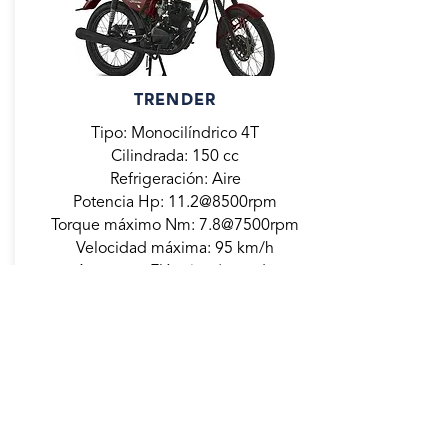
TRENDER
Tipo: Monocilíndrico 4T
Cilindrada: 150 cc
Refrigeración: Aire
Potencia Hp: 11.2@8500rpm
Torque máximo Nm: 7.8@7500rpm
Velocidad máxima: 95 km/h
Arranque: Eléctrico / patada
Diámetro x carrera mm: 62 x 56,2
Relación de compresión: 9,3:1
CONSULTAR